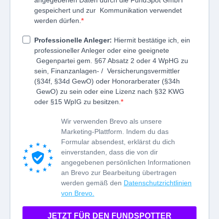
angegebenen Daten durch die FundSpot GmbH
gespeichert und zur Kommunikation verwendet
werden dürfen.
Professionelle Anleger:
Hiermit bestätige ich, ein
professioneller Anleger oder eine geeignete
Gegenpartei gem. §67 Absatz 2 oder 4 WpHG zu
sein, Finanzanlagen- / Versicherungsvermittler
(§34f, §34d GewO) oder Honorarberater (§34h
GewO) zu sein oder eine Lizenz nach §32 KWG
oder §15 WpIG zu besitzen.
Wir verwenden Brevo als unsere
Marketing-Plattform. Indem du das
Formular absendest, erklärst du dich
einverstanden, dass die von dir
angegebenen persönlichen Informationen
an Brevo zur Bearbeitung übertragen
werden gemäß den
Datenschutzrichtlinien
von Brevo.
JETZT FÜR DEN FUNDSPOTTER